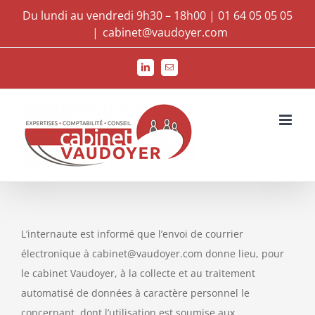
Passer
Du lundi au vendredi 9h30 – 18h00 | 01 64 05 05 05
au
|
cabinet@vaudoyer.com
contenu
LinkedIn
Email
L’internaute est informé que l’envoi de courrier
électronique à cabinet@vaudoyer.com donne lieu, pour
le cabinet Vaudoyer, à la collecte et au traitement
automatisé de données à caractère personnel le
concernant, dont l’utilisation est soumise aux